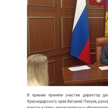
В приеме приняли участие директор де
Краснодарского края Виталий Пикула, рук
власти и главы муниципальных образований