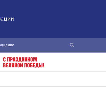
рации
ращение