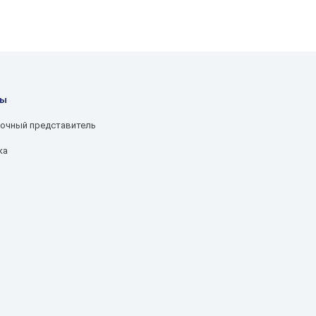
лы
очный представитель
ка